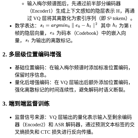
输入梅尔频谱图后，先通过前半部分编码器
（Encoder1）生成上下文感知的隐层表示 H，再通
过 VQ 层将其离散化为索引序列（即 S³ tokens）。
h
t
​​数学表达​​：
​其中
为第 t
s
t
=
a
r
g
m
i
n
k
∥
e
k
−
h
t
∥
2
e
k
帧的隐层向量，
为码本（Codebook）中的嵌入向
s
t
量，
为输出的离散标记。
2. ​​多层级位置编码增强​​
​​基础位置编码​​：在输入梅尔频谱时添加标准位置编码，
保留时序信息。
​​量化后增强编码​​：在 VQ 层输出后​​额外添加位置编码​​，
强化离散标记的时间连续性，避免解码时语义断裂。
3. ​​端到端监督训练​​
​​监督信号来源​​：VQ 层输出的量化表示输入至剩余编码
器（Encoder2）和 ​​ASR 解码器​​，通过预测文本标签的交
叉熵损失和 CTC 损失进行反向传播。