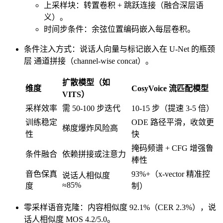
​​上采样块​​：转置卷积 + 跳跃连接（融合深层语
义）。
​​时间步条件​​：余弦位置编码嵌入每层卷积。
​​条件注入方式​​：说话人向量与标记嵌入在 U-Net 的瓶颈
层 ​​通道拼接​​（channel-wise concat）。
​​扩散模型（如
维度​​
​​CosyVoice 流匹配模型
VITS）
​​采样效率​​
需 50-100 步迭代
​​10-15 步​​（提速 3-5 倍）
​​训练稳定
ODE 路径平滑，​​收敛更
梯度爆炸风险高
性​​
快​​
​掩码频谱 + CFG​​ 增强鲁
​​条件融合​​
依赖拼接或注意力
棒性
​​音色保真
​93%+​​（x-vector 精准控
说话人相似度
≈85%
度​​
制）
​​零采样语音克隆​​：内容相似度 92.1%（CER 2.3%），说
话人相似度 MOS 4.2/5.0。