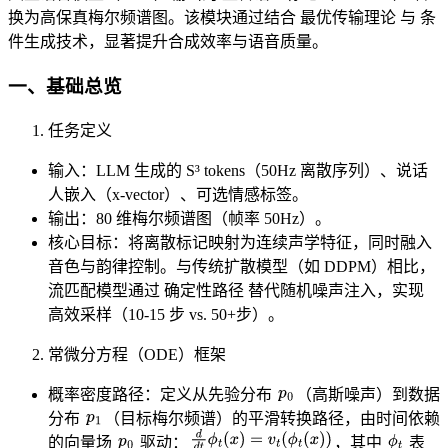
换为高保真梅尔频谱图。该模块通过结合 ​​最优传输理论​​ 与 ​​条
件生成技术​​，显著提升合成效率与语音质量。
​一、基础总览
​​任务定义​​
​​输入​​：LLM 生成的 S³ tokens（50Hz 离散序列）、说话
人嵌入（x-vector）、可选情感标签。
​​输出​​：80 维梅尔频谱图（帧率 50Hz）。
​​核心目标​​：将离散标记映射为连续声学特征，同时融入
音色与韵律控制。与传统扩散模型（如 DDPM）相比，
流匹配模型通过 ​​确定性路径​​ 替代随机噪声注入，实现 ​​
高效采样​​（10-15 步 vs. 50+步）。
​​常微分方程（ODE）框架​​
p
0
​​概率密度路径​​：定义从先验分布
​（高斯噪声）到数据
p
1
分布
​（目标梅尔频谱）的平滑转换路径，由时间依赖
d
d
t
ϕ
t
(
x
)
=
v
t
(
ϕ
t
(
x
)
)
p
0
ϕ
t
的向量场
​驱动：
，其中
​表