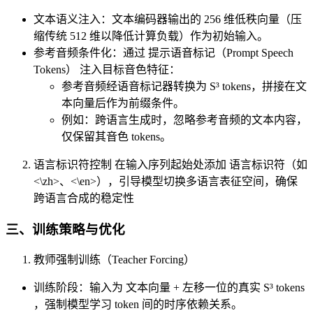
​​文本语义注入​​：文本编码器输出的 ​​256 维低秩向量​​（压
缩传统 512 维以降低计算负载）作为初始输入。
​​参考音频条件化​​：通过 ​​提示语音标记（Prompt Speech
Tokens）​​ 注入目标音色特征：
参考音频经语音标记器转换为 S³ tokens，拼接在文
本向量后作为前缀条件。
例如：跨语言生成时，忽略参考音频的文本内容，
仅保留其音色 tokens。
​​语言标识符控制​​ 在输入序列起始处添加 ​​语言标识符​​（如
<\zh>、<\en>），引导模型切换多语言表征空间，确保
跨语言合成的稳定性
三、​​训练策略与优化​​
​​教师强制训练（Teacher Forcing）​​
​​训练阶段​​：输入为 ​​文本向量 + 左移一位的真实 S³ tokens​​
，强制模型学习 token 间的时序依赖关系。