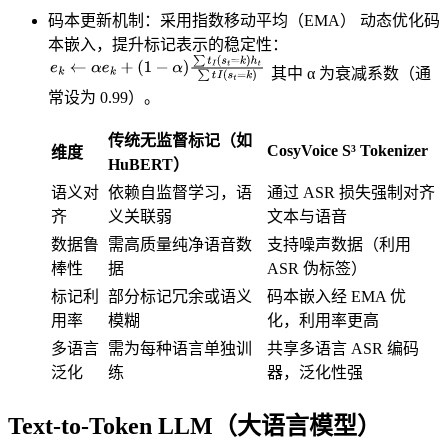
​​码本更新机制​​：采用​​指数移动平均（EMA）​​ 动态优化码
本嵌入，提升标记表示的稳定性：
e
k
←
α
e
k
+
(
1
−
α
)
∑
t
I
(
s
t
=
k
)
h
t
∑
t
I
(
s
t
其中 α 为衰减系数（通
=
k
)
常设为 0.99）。
​​传统无监督标记（如
​​CosyVoice S³ Tokenizer​​
维度​​
HuBERT）​​
​​语义对
依赖自监督学习，语
通过 ASR 损失强制对齐
齐​​
义关联弱
文本与语音
数据鲁
需高质量纯净语音数
支持噪声数据（利用
棒性
据
ASR 伪标签）
​​标记利
部分标记冗余或语义
码本嵌入经 EMA 优
用率​​
模糊
化，利用率更高
​​多语言
需为每种语言单独训
共享多语言 ASR 编码
泛化​​
练
器，泛化性强
Text-to-Token LLM（大语言模型）