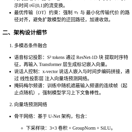
示时间 t∈[0,1]的流变换。
v
t
​​最优传输（OT）约束​​：强制
​与 ​​最小化传输代价​​ 的路
径对齐，避免扩散模型的迂回路径，加速收敛。
​二、架构设计细节​​
​​多模态条件融合​​
​​语音标记投影​​：S³ tokens 通过 ​​ResNet-1D 块​​ 提取时序特
征，再输入 Transformer 层生成标记嵌入向量。
​​说话人控制​​：x-vector 说话人嵌入与时间步编码拼接，通
过 ​​线性投影层​​ 注入向量场预测网络。
​​掩码梅尔频谱​​：训练中随机遮蔽输入频谱的连续帧（起
止点随机），强制模型学习上下文鲁棒性。
​​向量场预测网络​​
​​骨干网络​​：基于 ​​U-Net 架构​​，包含：
​​下采样块​​：3×3 卷积 + GroupNorm + SiLU。