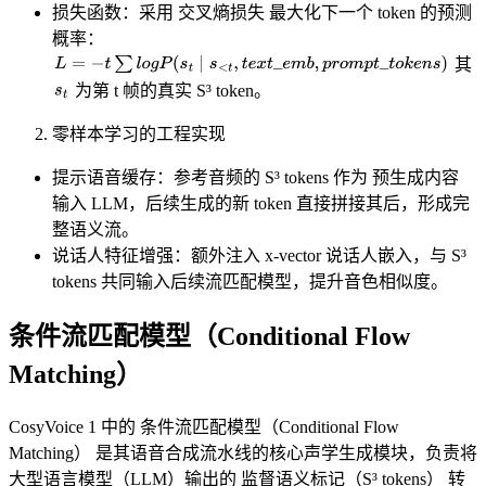
​​损失函数​​：采用 ​​交叉熵损失​​ 最大化下一个 token 的预测
概率：
其
L
=
−
t
∑
l
o
g
P
(
s
t
∣
s
<
t
,
t
e
x
t
_
e
m
b
,
p
r
o
m
p
t
_
t
o
k
e
n
s
)
s
t
为第 t 帧的真实 S³ token。
​​零样本学习的工程实现​​
​​提示语音缓存​​：参考音频的 S³ tokens 作为 ​​预生成内容​​
输入 LLM，后续生成的新 token 直接拼接其后，形成完
整语义流。
​​说话人特征增强​​：额外注入 ​​x-vector 说话人嵌入​​，与 S³
tokens 共同输入后续流匹配模型，提升音色相似度。
条件流匹配模型（Conditional Flow
Matching）
CosyVoice 1 中的 ​​条件流匹配模型（Conditional Flow
Matching）​​ 是其语音合成流水线的核心声学生成模块，负责将
大型语言模型（LLM）输出的 ​​监督语义标记（S³ tokens）​​ 转