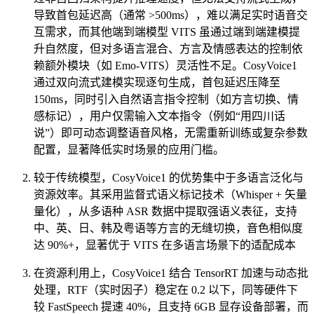
导致首包延迟高（通常 >500ms），难以满足实时语音交
互需求，而其他端到端模型 VITS 虽通过端到端建模提
升自然度，但对多语言混合、方言及情感表达的控制依
赖额外模块（如 Emo-VITS）灵活性不足。CosyVoice1
通过​​双向流式建模​​实现逐句生成，首包延迟压降至
150ms，同时引入​​自然语言指令控制​​（如方言切换、情
感标记），用户仅需输入文本指令（例如“用四川话
说”）即可动态调整语音风格，无需重新训练或复杂参数
配置，显著降低实时场景的应用门槛。
较于传统模型，CosyVoice1 的优势集中于​​多语言泛化​​与​​
资源效率​​。其采用​​监督式语义标记技术​​（Whisper + 矢量
量化），从多语种 ASR 数据中提取强语义表征，支持
中、英、日、韩及粤语等方言的无缝切换，音色相似度
达 90%+，显著优于 VITS 在多语言场景下的适配成本
在资源利用上，CosyVoice1 结合 ​​TensorRT 加速与动态批
处理​​，RTF（实时因子）稳定在 0.2 以下，同等硬件下
较 FastSpeech 提速 40%，且支持 6GB 显存设备部署，而