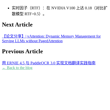
​​实时因子（RTF）​​：在 NVIDIA V100 上达 ​​0.18​​（对比扩
散模型 RTF>0.5）。
Next Article
【论文分享】| vAttention: Dynamic Memory Management for
Serving LLMs without PagedAttention
Previous Article
用 ERNIE 4.5 与 PaddleOCR 3.0 实现文档翻译实践指南
← Back to the blog