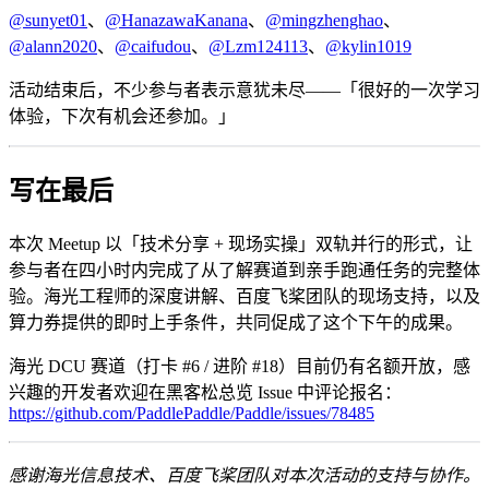
@sunyet01
、
@HanazawaKanana
、
@mingzhenghao
、
@alann2020
、
@caifudou
、
@Lzm124113
、
@kylin1019
活动结束后，不少参与者表示意犹未尽——「很好的一次学习
体验，下次有机会还参加。」
写在最后
本次 Meetup 以「技术分享 + 现场实操」双轨并行的形式，让
参与者在四小时内完成了从了解赛道到亲手跑通任务的完整体
验。海光工程师的深度讲解、百度飞桨团队的现场支持，以及
算力券提供的即时上手条件，共同促成了这个下午的成果。
海光 DCU 赛道（打卡 #6 / 进阶 #18）目前仍有名额开放，感
兴趣的开发者欢迎在黑客松总览 Issue 中评论报名：
https://github.com/PaddlePaddle/Paddle/issues/78485
感谢海光信息技术、百度飞桨团队对本次活动的支持与协作。