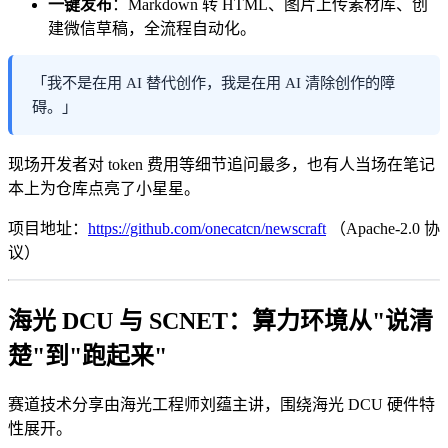
一键发布
：Markdown 转 HTML、图片上传素材库、创
建微信草稿，全流程自动化。
「我不是在用 AI 替代创作，我是在用 AI 清除创作的障
碍。」
现场开发者对 token 费用等细节追问最多，也有人当场在笔记
本上为仓库点亮了小星星。
项目地址：
https://github.com/onecatcn/newscraft
（Apache-2.0 协
议）
海光 DCU 与 SCNET：算力环境从"说清
楚"到"跑起来"
赛道技术分享由海光工程师刘蕴主讲，围绕海光 DCU 硬件特
性展开。