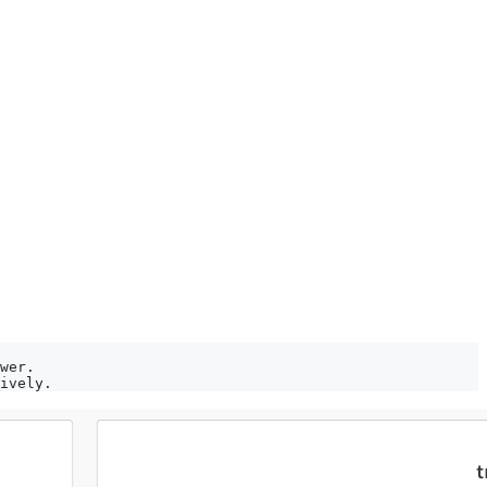
wer.
ively.