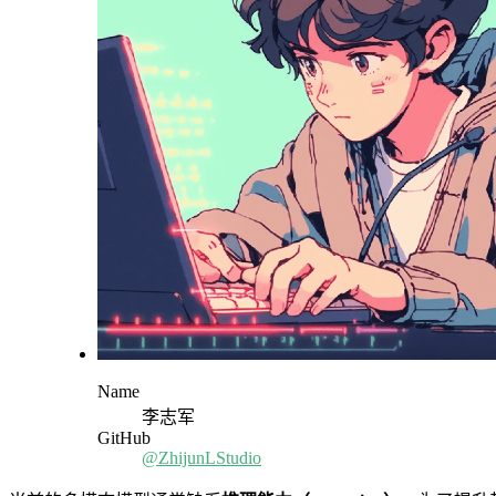
Name
李志军
GitHub
@ZhijunLStudio