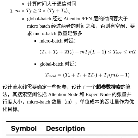
计算时间大于通信时间
m
×
T
f
≥
2
×
(
T
f
+
T
c
)
。
global-batch 经过 Attention/FFN 层的时间要大于
micro batch 经过两者的时间之和，否则有空闲，要
求 micro-batch 数量足够多
micro-batch 时延：
(
T
a
+
T
e
+
2
T
c
)
+
m
T
f
(
L
−
1
)
≤
T
iter
≤
m
T
f
L
.
global-batch 时延：
T
total
=
(
T
a
+
T
e
+
2
T
c
)
+
T
f
(
m
L
−
1
)
设计流水线需要确定一些超参，设计了一个
超参数搜索
的算
法，其搜索空间包括 Attention Node 和 Expert Node 的张量并
行度大小，micro-batch 数量（m），单位成本的吞吐量作为优
化目标。