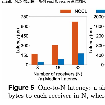
all2all、M2N 都是由⼀系列 send 和 receive 通信组成