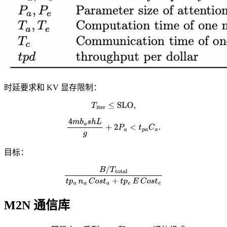
时延要求和 KV 显存限制：
T
iter
≤
SLO
,
4
m
b
a
s
h
L
g
+
2
P
a
<
t
p
a
C
a
.
目标：
B
/
T
total
t
p
a
n
a
C
o
s
t
a
+
t
p
e
E
C
o
s
t
e
M2N 通信库