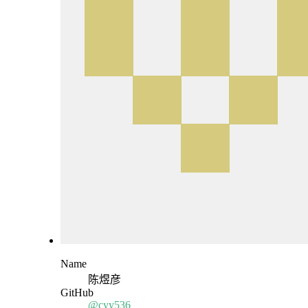
Name
陈煜彦
GitHub
@cyy536