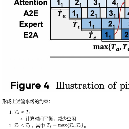
形成上述流水线的约束：
T
a
≈
T
e
计算时间平衡，减少空闲
T
c
<
T
f
T
f
=
max
{
T
a
,
T
e
}
，其中
。