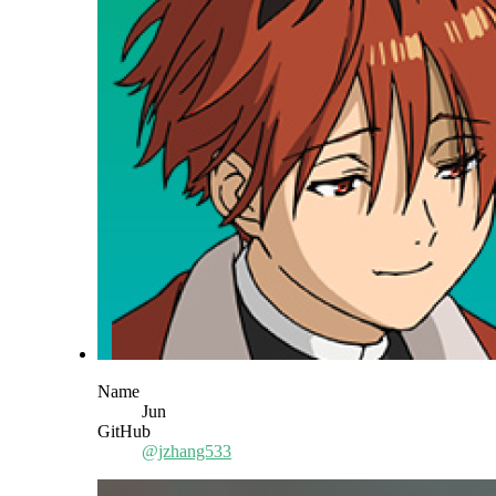
Name
Jun
GitHub
@jzhang533