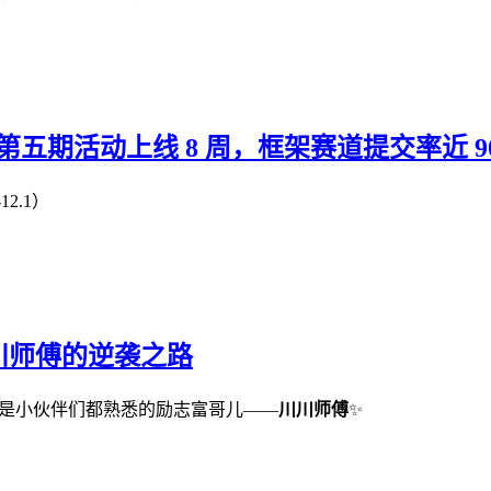
ode 02 | 第五期活动上线 8 周，框架赛道提交率近 
2.1）
川师傅的逆袭之路
的是小伙伴们都熟悉的励志富哥儿——
川川师傅
✨